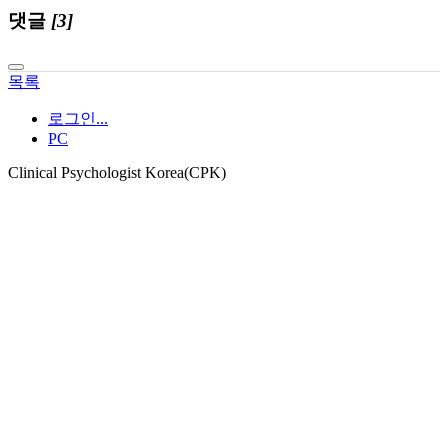
댓글
[3]
목록
로그인...
PC
Clinical Psychologist Korea(CPK)